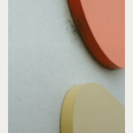
ア
ー
キ
ト
リ
ッ
プ
が
描
く“日
常
と
建
築”の
新
し