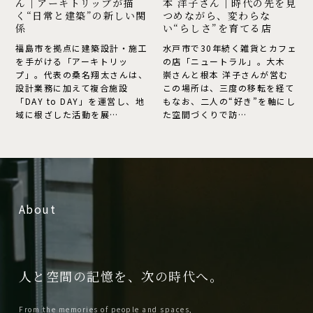
ん
ぐ、
ん｜アーキトリップが描
本 洋子さん｜時代の先を見
名
木
く“日常と建築”の新しい関
つめながら、変わらな
徹
間
キ
さ
翔
崇
が
独
係
い“らしさ”を育てる店
平
で
ト
ん
太
さ
福島市を拠点に建築設計・施工
水戸市で30年続く雑貨とカフェ
語
自
さ
紡
を手がける「アーキトリッ
の店「ニュートラル」。大木
さ
ん
リ
｜
る
の
ん
ぐ、
プ」。代表の桑名翔太さんは、
崇さんと根本 洋子さんが営む
ん
根
設計業務に加えて複合施設
この場所は、三度の移転を経て
ッ
時
が
独
「必
世
｜
「DAY to DAY」を運営し、地
本
もなお、二人の“好き”を軸にし
語
自
域に根ざした活動を展…
た空間づくりで訪…
プ
代
ア
洋
要
界
る
の
ー
子
が
の
な
「必
世
キ
さ
描
先
要
界
範
ト
ん
く“日
を
な
囲
リ
｜
About
範
常
見
ッ
時
ま
囲
プ
代
と
つ
で
ま
が
の
建
め
で
つ
人と空間の記憶を、次の時代へ。
描
先
つ
築”の
な
く“日
を
な
な
From the memories of people and spaces,