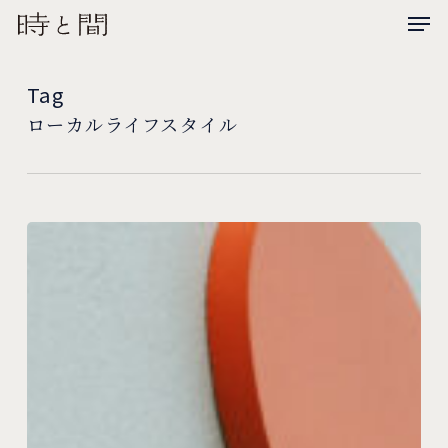
Men
Skip
Menu
to
main
Tag
content
ローカルライフスタイル
ARCHITRIP
桑
名
翔
太
さ
ん
｜