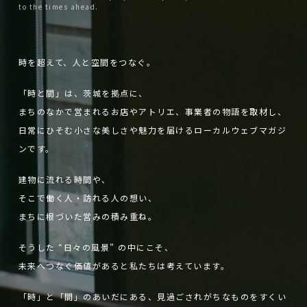
新
が
常
見
to the times ahead.
げ
げ
と
つ
し
ら、
る
る
建
め
い
変
仕
仕
築”の
な
時を超えて、人と空間をつなぐ。
事」
関
わ
新
が
事」
「時と間」は、茨城を拠点に、
し
ら、
係
ら
まちのなかで営まれるお店やアトリエ、事業者の物語を取材し、
い
変
な
日常にひそむ小さな美しさや魅力を届けるローカルウェブマガジ
関
わ
ンです。
い“ら
係
ら
し
な
建物に流れる時間や、
い“ら
そこで働く人・訪れる人の想い、
さ”を
し
まちに根づいた営みの積み重ね。
育
さ”を
そうした “日々の風景” の中にこそ、
て
育
未来へつなぐ価値があると私たちは考えています。
て
る
る
店
「時」と「間」のあいだにある、見過ごされがちなものをすくい