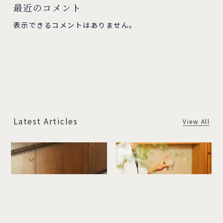
最近のコメント
表示できるコメントはありません。
成
に
果
い
Latest Articles
View All
の“起
つ
点
ま
と
hanare
終
新
点”を
妻
整
優
成
に