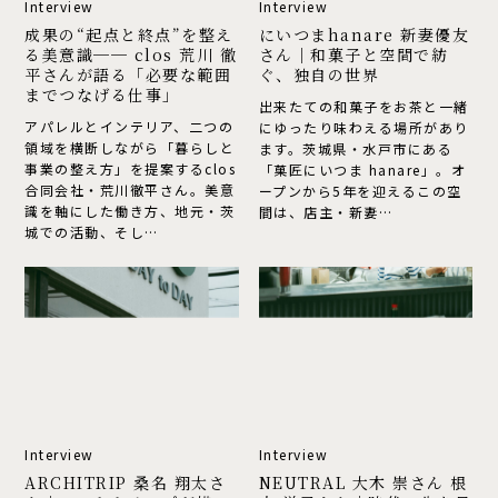
Interview
Interview
え
友
果
い
成果の“起点と終点”を整え
にいつまhanare 新妻優友
る美意識── clos 荒川 徹
さん｜和菓子と空間で紡
の“起
つ
る
さ
平さんが語る「必要な範囲
ぐ、独自の世界
点
ま
までつなげる仕事」
美
ん
出来たての和菓子をお茶と一緒
と
hanare
アパレルとインテリア、二つの
ARCHITRIP
NEUTRAL
にゆったり味わえる場所があり
意
｜
領域を横断しながら「暮らしと
終
新
ます。茨城県・水戸市にある
桑
大
事業の整え方」を提案するclos
「菓匠にいつま hanare」。オ
識
和
点”を
妻
合同会社・荒川徹平さん。美意
ープンから5年を迎えるこの空
名
木
整
識を軸にした働き方、地元・茨
優
間は、店主・新妻…
──
菓
城での活動、そし…
え
友
翔
崇
clos
子
る
さ
太
さ
荒
と
美
ん
さ
ん
意
｜
川
空
ん
根
識
和
徹
間
──
菓
｜
本
平
で
clos
子
ARCHITRIP
NEUTRAL
ア
洋
Interview
Interview
さ
紡
荒
と
桑
大
ARCHITRIP 桑名 翔太さ
NEUTRAL 大木 崇さん 根
ー
子
川
空