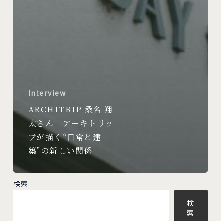
Interview
ARCHITRIP 桑名 翔
太さん｜アーキトリッ
プが描く“日常と建
築”の新しい関係
検索
検
索