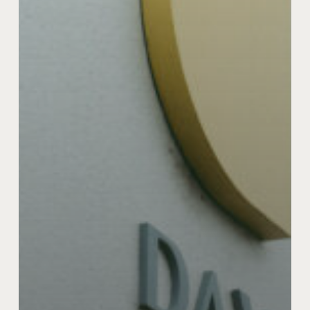
い
関
係